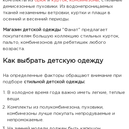
комплекты из
брюк
и
курток
,
комбинезоны
, стильные
демисезонные пуховики. Из водонепроницаемых
тканей незаменимы ветровки, куртки и плащи в
осенний и весенний периоды.
Магазин детской одежды
"Фанат" предлагает
покупателям большую коллекцию стильных курток,
пальто, комбинезонов для ребятишек любого
возраста.
Как выбрать детскую одежду
На определенные факторы обращают внимание при
подборе
стильной детской одежды:
В холодное время года важно иметь легкие, теплые
вещи.
Комплекты из полукомбинезона, пуховики,
комбинезоны лучше покупать непродуваемые и
непромокаемые.
На зимней модели должен быть капюшон,