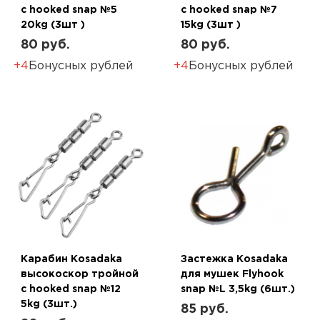
с hooked snap №5
с hooked snap №7
20kg (3шт )
15kg (3шт )
80 руб.
80 руб.
+4
Бонусных рублей
+4
Бонусных рублей
Карабин Kosadaka
Застежка Kosadaka
высокоскор тройной
для мушек Flyhook
с hooked snap №12
snap №L 3,5kg (6шт.)
5kg (3шт.)
85 руб.