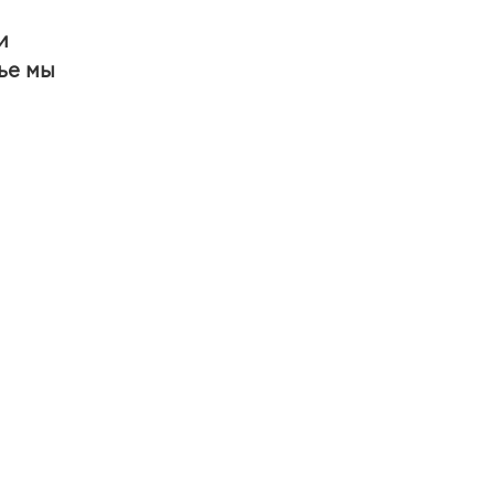
и
ье мы