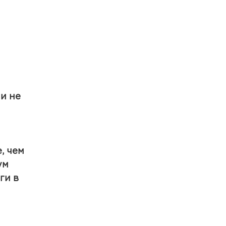
и не
, чем
ум
ги в